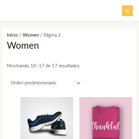
Ir
MAI
al
ME
contenido
Inicio
/
Women
/ Página 2
Women
Mostrando 10–17 de 17 resultados