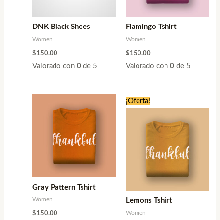
DNK Black Shoes
Flamingo Tshirt
Women
Women
$
150.00
$
150.00
Valorado con
0
de 5
Valorado con
0
de 5
El
El
¡Oferta!
precio
precio
original
actual
era:
es:
$175.00.
$110.00.
Gray Pattern Tshirt
Women
Lemons Tshirt
Women
$
150.00