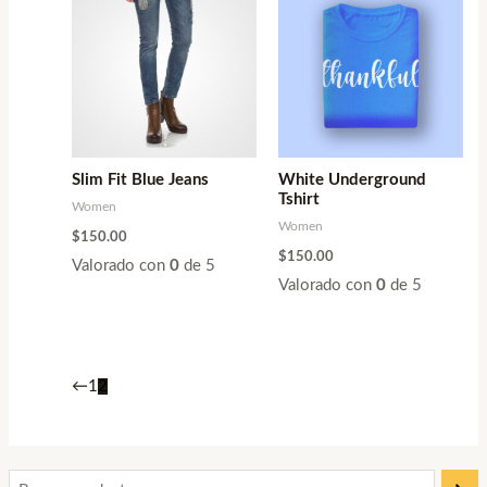
Slim Fit Blue Jeans
White Underground
Tshirt
Women
Women
$
150.00
$
150.00
Valorado con
0
de 5
Valorado con
0
de 5
←
1
2
P
P