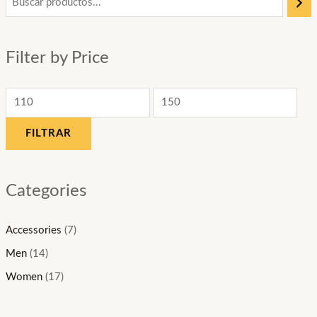
r
r
e
e
Filter by Price
c
c
i
i
o
o
m
m
FILTRAR
í
á
n
x
i
i
Categories
m
m
o
o
Accessories
(7)
Men
(14)
Women
(17)