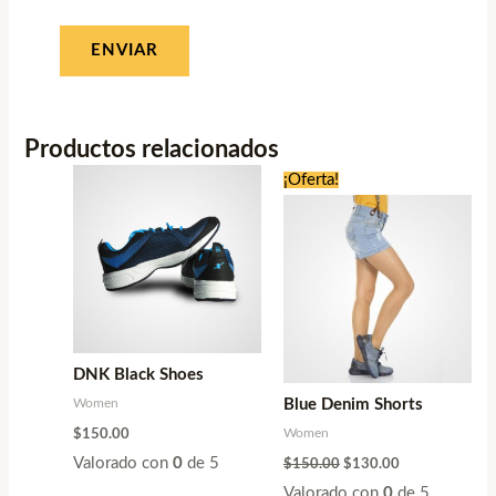
Productos relacionados
El
El
¡Oferta!
precio
precio
original
actual
era:
es:
$150.00.
$130.00.
DNK Black Shoes
Women
Blue Denim Shorts
Women
$
150.00
Valorado con
0
de 5
$
150.00
$
130.00
Valorado con
0
de 5